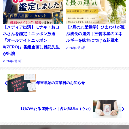
【メディア出演】モナキ・おヨ
【7月の九星気学】ひまわりが運
ネさんを鑑定！ニッポン放送
ぶ成長の運気｜三碧木星のエネ
『オールナイトニッポン
ルギーを味方につける花風水
0(ZERO)』番組企画に雅記先生
2026年7月3日
が出演
2026年7月8日
年末年始の営業日のお知らせ
1月の当たる運勢占い｜占い師Uka（ウカ）