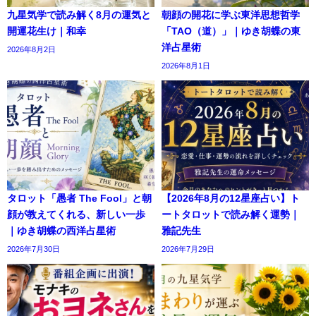
九星気学で読み解く8月の運気と
朝顔の開花に学ぶ東洋思想哲学
開運花生け｜和幸
「TAO（道）」｜ゆき胡蝶の東
洋占星術
2026年8月2日
2026年8月1日
タロット「愚者 The Fool」と朝
【2026年8月の12星座占い】ト
顔が教えてくれる、新しい一歩
ートタロットで読み解く運勢｜
｜ゆき胡蝶の西洋占星術
雅記先生
2026年7月30日
2026年7月29日