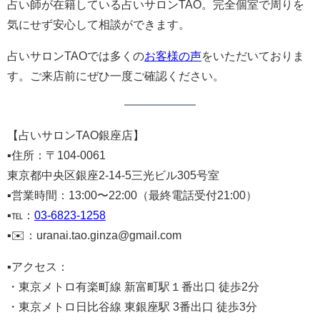
占い師が在籍している占いサロンTAO。完全個室で周りを
気にせず安心して相談ができます。
占いサロンTAOでは多くの
お客様の声
をいただいておりま
す。ご来店前にぜひ一度ご確認ください。
【占いサロンTAO銀座店】
▪️住所：〒104-0061
東京都中央区銀座2-14-5三光ビル305号室
▪️営業時間：13:00〜22:00（最終電話受付21:00）
▪️℡：
03-6823-1258
▪️✉️：uranai.tao.ginza@gmail.com
▪️アクセス：
・東京メトロ有楽町線 新富町駅１番出口 徒歩2分
・東京メトロ日比谷線 東銀座駅 3番出口 徒歩3分