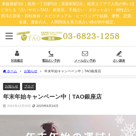
東銀座駅3分｜銀座一丁目駅5分｜新富町駅2分。銀座エリアで人気の怖いほ
ど当たる『占いサロンTAO』 銀座店。手相占い・タロット占い・相性占い・
西洋占星術・四柱推命・スピリチュアル・ヒーリングで結婚、運勢、恋愛、
金運、運命の人、人間関係を実力派占い師が的中鑑定。
対面鑑定
電話占い予約
メール占い予約
占い講座
ホーム
お知らせ
年末年始キャンペーン中｜TAO銀座店
お知らせ
ブログ
年末年始キャンペーン中｜TAO銀座店
2022年12月20日
2025年8月24日