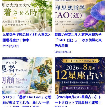
九星気学で読み解く8月の運気と
朝顔の開花に学ぶ東洋思想哲学
開運花生け｜和幸
「TAO（道）」｜ゆき胡蝶の東
洋占星術
2026年8月2日
2026年8月1日
タロット「愚者 The Fool」と朝
【2026年8月の12星座占い】ト
顔が教えてくれる、新しい一歩
ートタロットで読み解く運勢｜