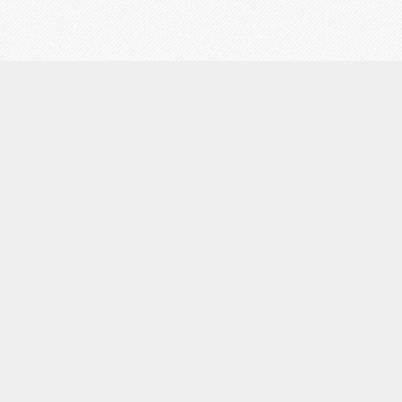
初めての方へ
お客様の声
占い師一覧
占い料金｜キャンペーン情報
地図｜googlemap
LINE予約
電話
トップ
占いまでの流れ
アクセス｜占い銀座店の行き方
メディア掲載情報