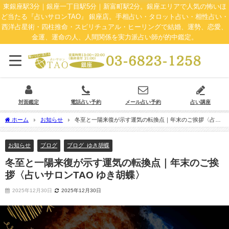
東銀座駅3分｜銀座一丁目駅5分｜新富町駅2分。銀座エリアで人気の怖いほ
ど当たる『占いサロンTAO』 銀座店。手相占い・タロット占い・相性占い・
西洋占星術・四柱推命・スピリチュアル・ヒーリングで結婚、運勢、恋愛、
金運、運命の人、人間関係を実力派占い師が的中鑑定。
対面鑑定
電話占い予約
メール占い予約
占い講座
ホーム
お知らせ
冬至と一陽来復が示す運気の転換点｜年末のご挨拶〈占い
サロンTAO ゆき胡蝶〉
お知らせ
ブログ
ブログ_ゆき胡蝶
冬至と一陽来復が示す運気の転換点｜年末のご挨
拶〈占いサロンTAO ゆき胡蝶〉
2025年12月30日
2025年12月30日