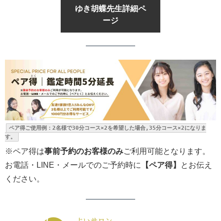
ゆき胡蝶先生詳細ペ
ージ
ペア得ご使用例：2名様で30分コース×2を希望した場合,35分コース×2になりま
す。
※ペア得は
事前予約のお客様のみ
ご利用可能となります。
お電話・LINE・メールでのご予約時に
【ペア得】
とお伝え
ください。