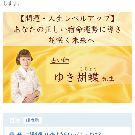
します。
目次
[
非表示
]
🌅「一陽来復（いちようらいふく）」とは？
1