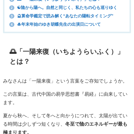
☯陰から陽へ。自然と同じく、私たちの心も巡りゆく
2
🔮算命学鑑定で読み解く“あなたの陽転タイミング”
3
🎍年末年始のゆき胡蝶先生の出演日について
4
🌅「一陽来復（いちようらいふく）」
とは？
みなさんは「一陽来復」という言葉をご存知でしょうか。
この言葉は、古代中国の易学思想書『易経』に由来してい
ます。
夏から秋へ、そして冬へと向かうにつれて、太陽が出てい
る時間は少しずつ短くなり、
冬至で陰のエネルギーが最も
極まります。