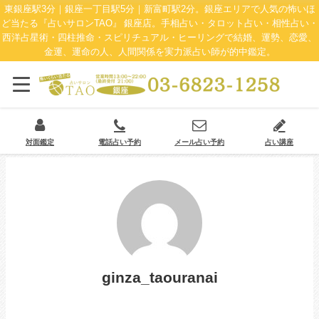
東銀座駅3分｜銀座一丁目駅5分｜新富町駅2分。銀座エリアで人気の怖いほ
ど当たる『占いサロンTAO』 銀座店。手相占い・タロット占い・相性占い・
西洋占星術・四柱推命・スピリチュアル・ヒーリングで結婚、運勢、恋愛、
金運、運命の人、人間関係を実力派占い師が的中鑑定。
対面鑑定
電話占い予約
メール占い予約
占い講座
ginza_taouranai