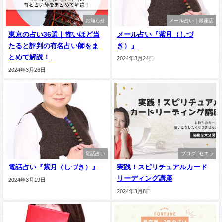
お知らせ
メール占い｜銀座店
東京の占い36選｜怖いほど当
メール占い『紫月（しづ
たると評判の有名占い師をま
き）』
とめて解説！
2024年3月24日
2024年3月26日
電話占い
ブログ_セエラ
電話占い『紫月（しづき）』
実践！スピリチュアルカード
リーディング講座
2024年3月19日
2024年3月8日