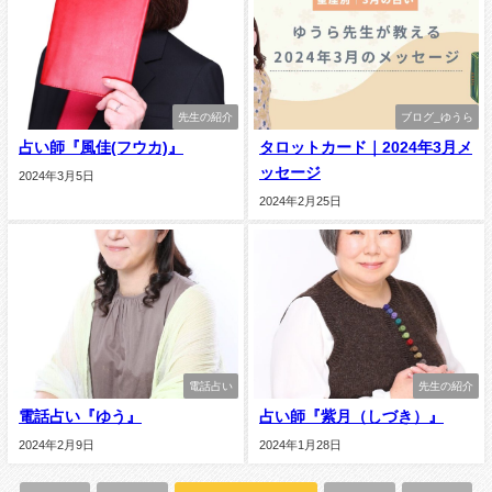
先生の紹介
ブログ_ゆうら
占い師『風佳(フウカ)』
タロットカード｜2024年3月メ
ッセージ
2024年3月5日
2024年2月25日
電話占い
先生の紹介
電話占い『ゆう』
占い師『紫月（しづき）』
2024年2月9日
2024年1月28日