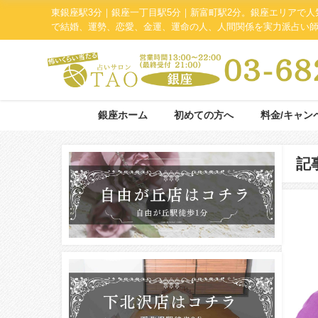
東銀座駅3分｜銀座一丁目駅5分｜新富町駅2分。銀座エリアで
で結婚、運勢、恋愛、金運、運命の人、人間関係を実力派占い
銀座ホーム
初めての方へ
料金/キャン
記