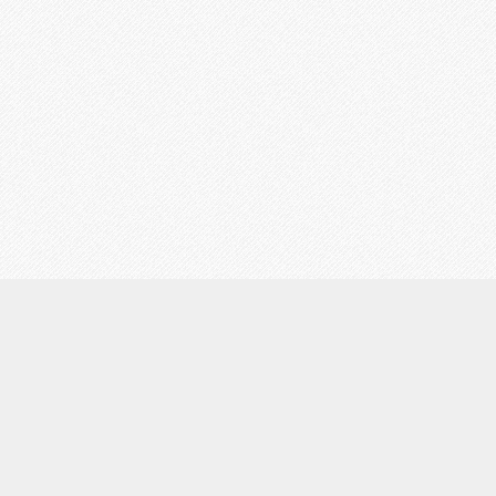
ginzatao
銀座に2022年4月15日にオープンした占いサロンです。
ゆったりとした個室でリラックスしながら対面鑑定が
出来るように工夫を凝らした空間となっております。
大人のための落ち着いたプライベート占いサロンで悩
みを相談しに来てください。
#占い #タロット #西洋
占星術 #四柱推命 #手相 #九星気学