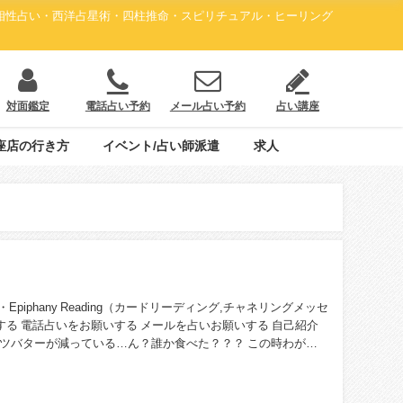
・相性占い・西洋占星術・四柱推命・スピリチュアル・ヒーリング
対面鑑定
電話占い予約
メール占い予約
占い講座
座店の行き方
イベント/占い師派遣
求人
・Epiphany Reading（カードリーディング,チャネリングメッセ
する 電話占いをお願いする メールを占いお願いする 自己紹介
ッツバターが減っている…ん？誰か食べた？？？ この時わが家