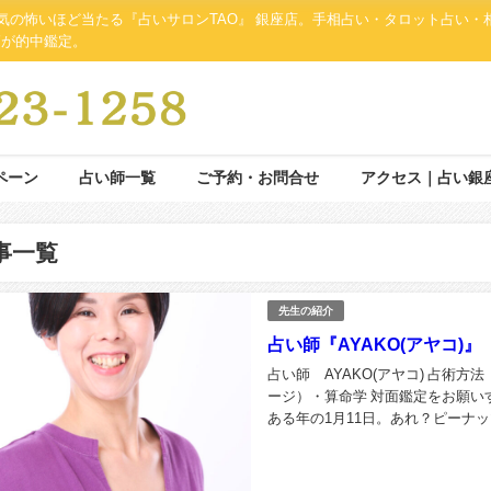
人気の怖いほど当たる『占いサロンTAO』 銀座店。手相占い・タロット占い
師が的中鑑定。
ペーン
占い師一覧
ご予約・お問合せ
アクセス｜占い銀
事一覧
先生の紹介
占い師『AYAKO(アヤコ)』
占い師 AYAKO(アヤコ) 占術方法 
ージ）・算命学 対面鑑定をお願い
ある年の1月11日。あれ？ピーナ
にちいさいおじさんが住...