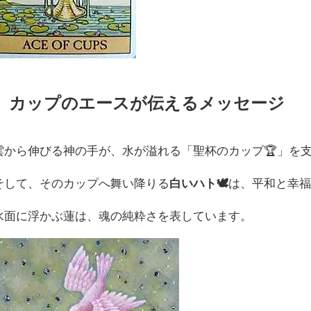
カップのエースが伝えるメッセージ
雲から伸びる神の手が、水が溢れる「聖杯のカップ🏆️」を
そして、そのカップへ舞い降りる
白いハト🕊️
は、平和と幸
水面に浮かぶ蓮は、魂の純粋さを表しています。