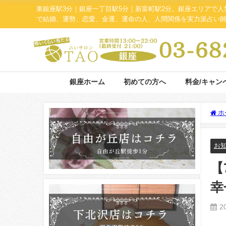
東銀座駅3分｜銀座一丁目駅5分｜新富町駅2分。銀座エリアで
で結婚、運勢、恋愛、金運、運命の人、人間関係を実力派占い
銀座ホーム
初めての方へ
料金/キャン
ホ
お
【
幸
2