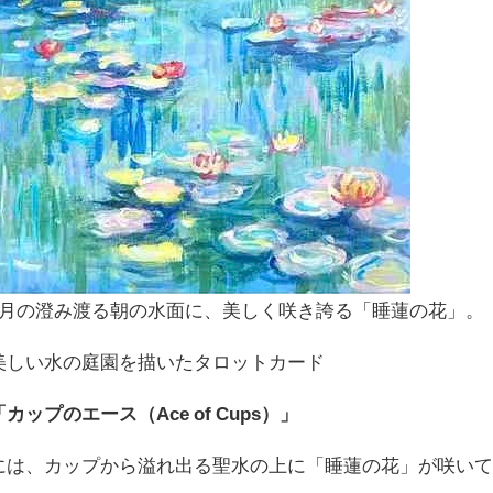
7月の澄み渡る朝の水面に、美しく咲き誇る「睡蓮の花」。
美しい水の庭園を描いたタロットカード
「カップのエース（Ace of Cups）」
には、カップから溢れ出る聖水の上に「睡蓮の花」が咲い