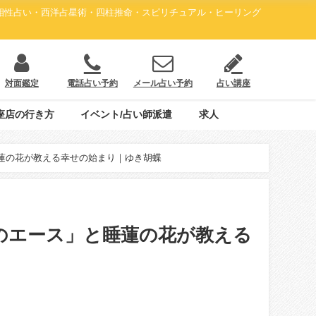
・相性占い・西洋占星術・四柱推命・スピリチュアル・ヒーリング
対面鑑定
電話占い予約
メール占い予約
占い講座
座店の行き方
イベント/占い師派遣
求人
蓮の花が教える幸せの始まり｜ゆき胡蝶
のエース」と睡蓮の花が教える