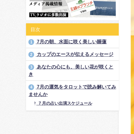
目次
7月の朝、水面に咲く美しい睡蓮
1
カップのエースが伝えるメッセージ
2
あなたの心にも、美しい花が咲くと
3
き
7月の運気をタロットで読み解いてみ
4
ませんか
７月の占い出演スケジュール