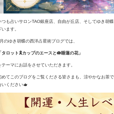
いつも占いサロンTAO銀座店、自由が丘店、そしてゆき胡
ざいます。
7月のゆき胡蝶の西洋占星術ブログでは、
「タロット🎗️カップのエースと🪷睡蓮の花」
をテーマにお話をさせていただきます。
初めてこのブログをご覧くださる皆さまも、涼やかなお茶
合いください🫖